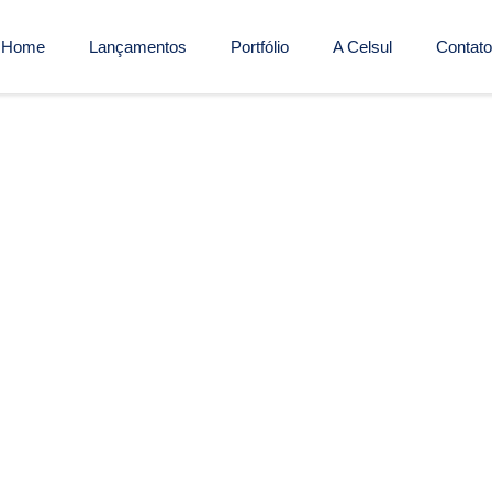
Home
Lançamentos
Portfólio
A Celsul
Contato
 Clube – Sapucaia do Sul