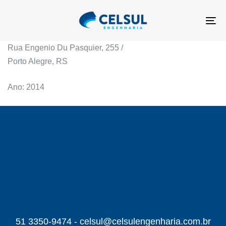
Skip
Skip
links
to
To
primary
na
navigation
Rua Engenio Du Pasquier, 255 /
Skip
Porto Alegre, RS
to
Ano: 2014
content
51 3350-9474 - celsul@celsulengenharia.com.br