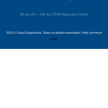
8h às 12h – 13h às 17h30 Segunda a Sexta
2024 © Celsul Engenharia. Todos os direitos reservados. Feito com ♥ por
DOM.
t
starzbet güncel giriş
starzbet giriş
starzbet
starzbet güncel giriş