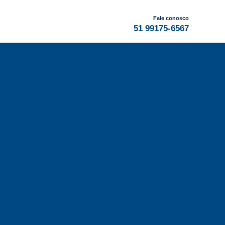
Fale conosco
51 99175-6567