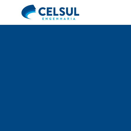
Skip
Skip
links
to
primary
navigation
Skip
to
content